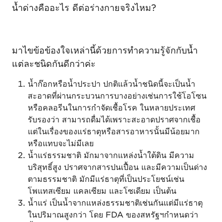
น้ำด่างคืออะไร ดีต่อร่างกายจริงไหม?
มาไขข้อข้องใจเหล่านี้ด้วยการทำความรู้จักกับน้ำ
แต่ละชนิดกันดีกว่าค่ะ
น้ำก๊อกหรือน้ำประปา ปกติแล้วน้ำชนิดนี้จะเป็นน้ำ
สะอาดที่ผ่านกระบวนการบางอย่างเช่นการใช้โอโซน
หรือคลอรีนในการกำจัดเชื้อโรค ในหลายประเทศ
รับรองว่า สามารถดื่มได้เพราะสะอาดปราศจากเชื้อ
แต่ในเรื่องของแร่ธาตุหรือสารอาหารนั้นมีน้อยมาก
หรือแทบจะไม่มีเลย
น้ำแร่ธรรมชาติ มักมาจากแหล่งน้ำใต้ดิน มีความ
บริสุทธิ์สูง ปราศจากสารปนเปื้อน และมีความเป็นด่าง
ตามธรรมชาติ มักมีแร่ธาตุที่เป็นประโยชน์เช่น
โพแทสเซียม แคลเซียม และโซเดียม เป็นต้น
น้ำแร่ เป็นน้ำจากแหล่งธรรมชาติเช่นกันแต่มีแร่ธาตุ
ในปริมาณสูงกว่า โดย FDA ของสหรัฐฯกำหนดว่า