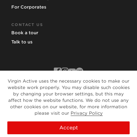
For Corporates
CONTACT US
Book a tour
Talk to us
Virgin Active uses the necessary cookies to make our
website work properly. You may disable such cookies
by changing your browser settings, but this may
Other territories:
affect how the website functions. We do not use any
other cookies on our website, for more information
© Copyright 2022 Virgin Active. All rights
please visit our
Privacy Policy
reserved
Accept