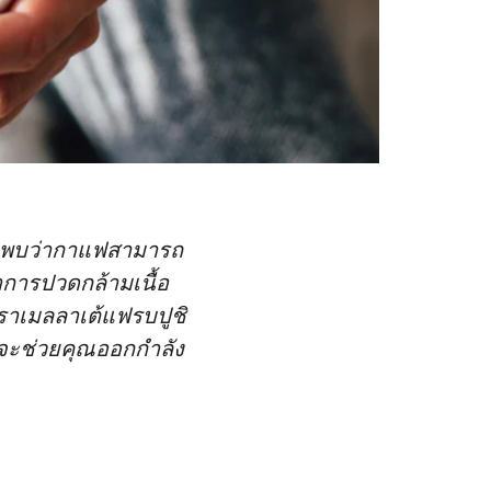
ิจัยพบว่ากาแฟสามารถ
การปวดกล้ามเนื้อ
าราเมลลาเต้แฟรบปูชิ
วจะช่วยคุณออกกำลัง