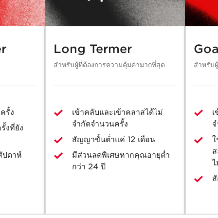
r
Long Termer
Goa
สำหรับผู้ที่ต้องการความคุ้มค่ามากที่สุด
สำหรับผู
ครั้ง
เข้าคลับและเข้าคลาสได้ไม่
เ
จำกัดจำนวนครั้ง
จ
งที่ยัง
สัญญาขั้นต่ำแค่ 12 เดือน
ใ
ส
สัปดาห์
มีส่วนลดพิเศษหากคุณอายุต่ำ
ไ
กว่า 24 ปี
ส