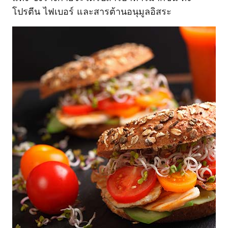
โปรตีน ไฟเบอร์ และสารต้านอนุมูลอิสระ