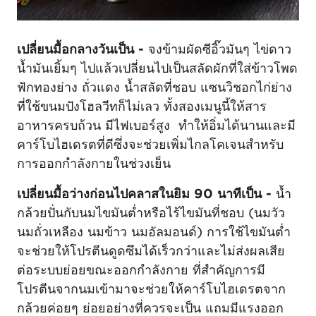
เปลี่ยนมื้อกลางวันเป็น -
จงข้ามผัดซีอิ๊วมันๆ ไข่ดาว
น้ำมันเยิ้มๆ ไปแล้วเปลี่ยนไปเป็นสลัดผักที่ใส่ข้าวโพด
ฟักทองย่าง ถั่วแดง น้ำสลัดที่ชอบ แซนวิชอกไก่ย่าง
ที่ใช้ขนมปังโฮลวีทก็ไม่เลว ทั้งสองเมนูนี้ให้สาร
อาหารครบถ้วน มีไฟเบอร์สูง ทำให้อิ่มได้นานและมี
คาร์โบไฮเดรตที่ดีซึ่งจะช่วยเพิ่มไกลโคเจนสำหรับ
การออกกำลังกายในช่วงเย็น
เปลี่ยนมื้อว่างก่อนไปคลาสในยิม 90 นาทีเป็น -
น้ำ
กล้วยปั่นกับนมไขมันต่ำหรือไร้ไขมันที่ชอบ (นมวัว
นมถั่วเหลือง นมข้าว นมอัลมอนด์) การใช้ไขมันต่ำ
จะช่วยให้โปรตีนดูดซึมได้เร็วกว่าและไม่ส่งผลเสีย
ต่อระบบย่อยขณะออกกำลังกาย ที่สำคัญการมี
โปรตีนจากนมเข้ามาจะช่วยให้คาร์โบไฮเดรตจาก
กล้วยค่อยๆ ย่อยอย่างที่ควรจะเป็น แถมมีแรงออก