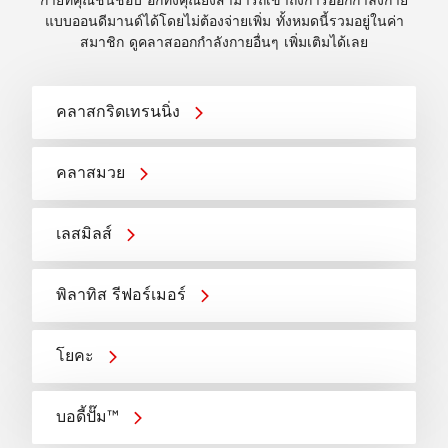
แบบออนดีมานด์ได้โดยไม่ต้องจ่ายเพิ่ม ทั้งหมดนี้รวมอยู่ในค่า
สมาชิก ดูคลาสออกกำลังกายอื่นๆ เพิ่มเติมได้เลย
คลาสกริดเทรนนิ่ง
คลาสมวย
เลสมิลส์
พิลาทิส รีฟอร์เมอร์
โยคะ
บอดี้ปั๊ม™