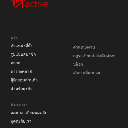
คลับ
ตำแหน่งที่ตั้ง
ตำแหน่งงาน
รูปแบบสมาชิก
กฎระเบียบข้อบังคับต่างๆ
คลาส
บล็อก
ตารางคลาส
คําถามที่พบบ่อย
ผู้ฝึกสอนส่วนตัว
สำหรับธุรกิจ
ติดต่อเรา
จองเวลาเยี่ยมชมคลับ
พูดคุยกับเรา