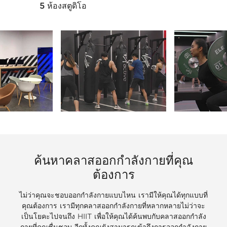
5 ห้องสตูดิโอ
ค้นหาคลาสออกกำลังกายที่คุณ
ต้องการ
ไม่ว่าคุณจะชอบออกกำลังกายแบบไหน เรามีให้คุณได้ทุกแบบที่
คุณต้องการ เรามีทุกคลาสออกกำลังกายที่หลากหลายไม่ว่าจะ
เป็นโยคะไปจนถึง HIIT เพื่อให้คุณได้ค้นพบกับคลาสออกกำลัง
กายที่คุณชื่นชอบ อีกทั้งคุณยังสามารถเข้าถึงการออกกำลังกาย